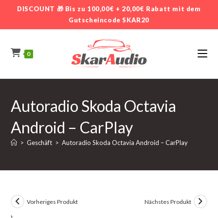
Zum
DISCOUNT 🎁 Bis zu 100,00€ + 20,00€ Rabatt mit dem
Inhalt
Gutscheincode SKAR20
springen
0
Autoradio Skoda Octavia
Android – CarPlay
>
Geschäft
>
Autoradio Skoda Octavia Android – CarPlay
Vorheriges Produkt
Nächstes Produkt