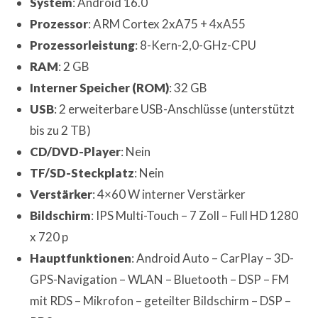
System
: Android 16.0
Prozessor
: ARM Cortex 2xA75 + 4xA55
Prozessorleistung
: 8-Kern-2,0-GHz-CPU
RAM
: 2 GB
Interner Speicher (ROM)
: 32 GB
USB
: 2 erweiterbare USB-Anschlüsse (unterstützt
bis zu 2 TB)
CD/DVD-Player
: Nein
TF/SD-Steckplatz
: Nein
Verstärker
: 4×60 W interner Verstärker
Bildschirm
: IPS Multi-Touch – 7 Zoll – Full HD 1280
x 720 p
Hauptfunktionen
: Android Auto – CarPlay – 3D-
GPS-Navigation – WLAN – Bluetooth – DSP – FM
mit RDS – Mikrofon – geteilter Bildschirm – DSP –