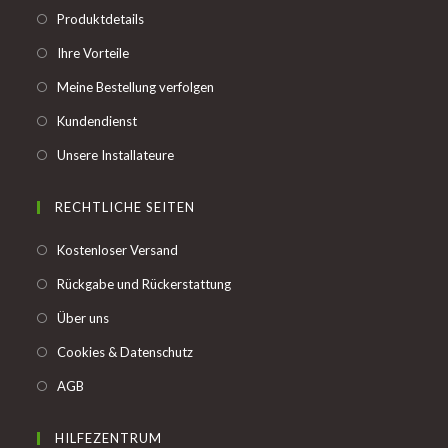
Opens
Produktdetails
in
Opens
Ihre Vorteile
a
in
Opens
Meine Bestellung verfolgen
new
a
in
tab
Opens
Kundendienst
new
a
in
tab
Opens
Unsere Installateure
new
a
in
tab
new
a
RECHTLICHE SEITEN
tab
new
Opens
Kostenloser Versand
tab
in
Opens
Rückgabe und Rückerstattung
a
in
Opens
Über uns
new
a
in
tab
Opens
Cookies & Datenschutz
new
a
in
tab
Opens
AGB
new
a
in
tab
new
a
HILFEZENTRUM
tab