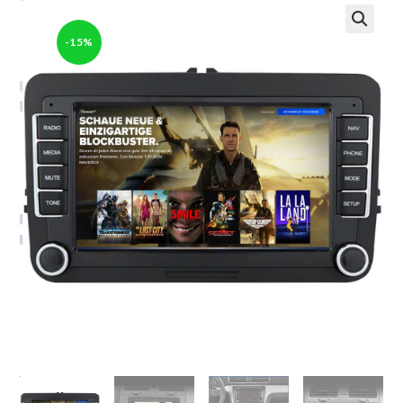
-15%
🔍