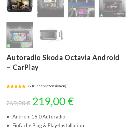
Autoradio Skoda Octavia Android
– CarPlay
(
2
Kundenrezensionen)
Bewertet mit
2
219,00
€
Ursprünglicher
Aktueller
5.00
von 5,
Preis
Preis
259,00
€
basierend
war:
ist:
auf
259,00 €
219,00 €.
Kundenbewe
Android 16.0 Autoradio
rtungen
Einfache Plug & Play-Installation