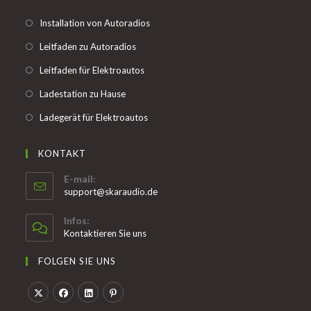
new
Opens
Installation von Autoradios
tab
in
Opens
Leitfaden zu Autoradios
a
in
Opens
Leitfaden für Elektroautos
new
a
in
tab
Opens
Ladestation zu Hause
new
a
in
tab
Opens
Ladegerät für Elektroautos
new
a
in
tab
new
a
KONTAKT
tab
new
E-mail:
tab
Opens
support@skaraudio.de
in
your
Infos:
application
Kontaktieren Sie uns
FOLGEN SIE UNS
Opens
Opens
Opens
Opens