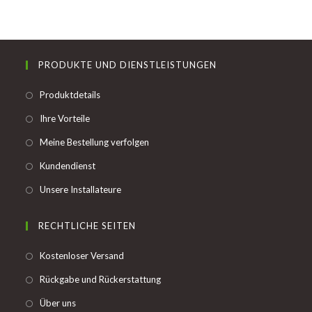
PRODUKTE UND DIENSTLEISTUNGEN
Opens
Produktdetails
in
Opens
Ihre Vorteile
a
in
Opens
Meine Bestellung verfolgen
new
a
in
tab
Opens
Kundendienst
new
a
in
tab
Opens
Unsere Installateure
new
a
in
tab
new
a
RECHTLICHE SEITEN
tab
new
Opens
Kostenloser Versand
tab
in
Opens
Rückgabe und Rückerstattung
a
in
Opens
Über uns
new
a