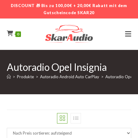
Zum
DISCOUNT 🎁 Bis zu 100,00€ + 20,00€ Rabatt mit dem
Inhalt
Gutscheincode SKAR20
springen
0
Autoradio Opel Insignia
>
Produkte
>
Autoradio Android Auto CarPlay
>
Autoradio Opel