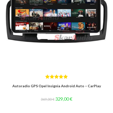
Bewertet mit
Autoradio GPS Opel Insignia Android Auto – CarPlay
5.00
von 5
Ursprünglicher
Aktueller
329,00
€
369,00
€
Preis
Preis
war:
ist:
369,00 €
329,00 €.