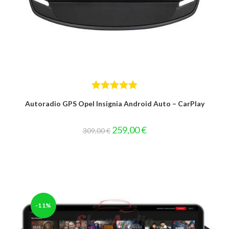
Bewertet mit
Autoradio GPS Opel Insignia Android Auto – CarPlay
5.00
von 5
Ursprünglicher
Aktueller
259,00
€
309,00
€
Preis
Preis
war:
ist:
309,00 €
259,00 €.
-11%