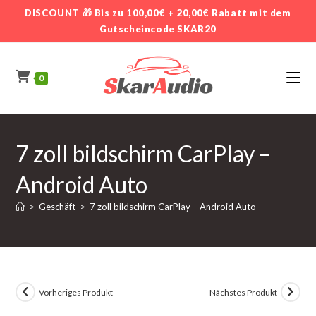
Zum
DISCOUNT 🎁 Bis zu 100,00€ + 20,00€ Rabatt mit dem
Inhalt
Gutscheincode SKAR20
springen
0
7 zoll bildschirm CarPlay –
Android Auto
>
Geschäft
>
7 zoll bildschirm CarPlay – Android Auto
Vorheriges Produkt
Nächstes Produkt