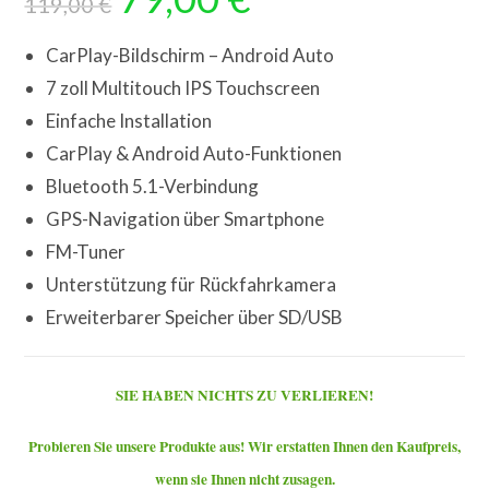
119,00
€
basierend
war:
ist:
auf
119,00 €
79,00 €.
Kundenbewe
CarPlay-Bildschirm – Android Auto
rtungen
7 zoll Multitouch IPS Touchscreen
Einfache Installation
CarPlay & Android Auto-Funktionen
Bluetooth 5.1-Verbindung
GPS-Navigation über Smartphone
FM-Tuner
Unterstützung für Rückfahrkamera
Erweiterbarer Speicher über SD/USB
SIE HABEN NICHTS ZU VERLIEREN!
Probieren Sie unsere Produkte aus! Wir erstatten Ihnen den Kaufpreis,
wenn sie Ihnen nicht zusagen.