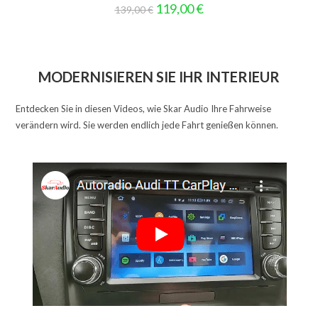
von 5
Ursprünglicher
Aktueller
119,00
€
139,00
€
Preis
Preis
war:
ist:
139,00 €
119,00 €.
MODERNISIEREN SIE IHR INTERIEUR
Entdecken Sie in diesen Videos, wie Skar Audio Ihre Fahrweise
verändern wird. Sie werden endlich jede Fahrt genießen können.