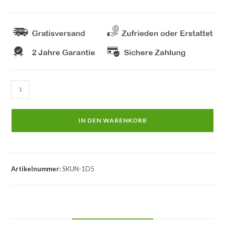
7
zoll
bildschirm
IN DEN WARENKORB
CarPlay
-
Android
Auto
Artikelnummer:
SKUN-1D5
Menge