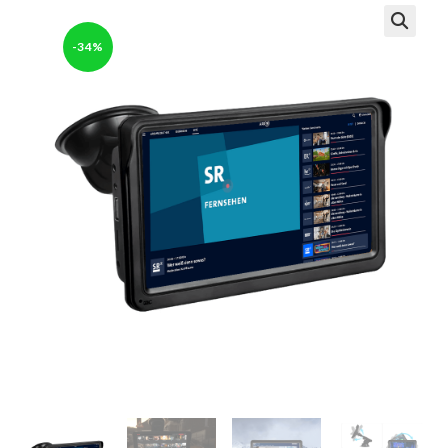
-34%
🔍