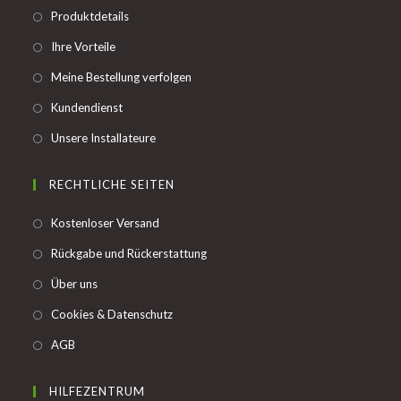
Opens
Produktdetails
in
Opens
Ihre Vorteile
a
in
Opens
Meine Bestellung verfolgen
new
a
in
tab
Opens
Kundendienst
new
a
in
tab
Opens
Unsere Installateure
new
a
in
tab
new
a
RECHTLICHE SEITEN
tab
new
Opens
Kostenloser Versand
tab
in
Opens
Rückgabe und Rückerstattung
a
in
Opens
Über uns
new
a
in
tab
Opens
Cookies & Datenschutz
new
a
in
tab
Opens
AGB
new
a
in
tab
new
a
HILFEZENTRUM
tab