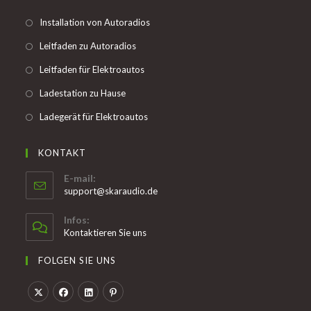
new
Opens
Installation von Autoradios
tab
in
Opens
Leitfaden zu Autoradios
a
in
Opens
Leitfaden für Elektroautos
new
a
in
tab
Opens
Ladestation zu Hause
new
a
in
tab
Opens
Ladegerät für Elektroautos
new
a
in
tab
new
a
KONTAKT
tab
new
E-mail:
tab
Opens
support@skaraudio.de
in
your
Infos:
application
Kontaktieren Sie uns
FOLGEN SIE UNS
Opens
Opens
Opens
Opens