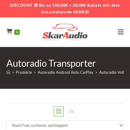
Zum
DISCOUNT 🎁 Bis zu 100,00€ + 20,00€ Rabatt mit dem
Inhalt
Gutscheincode SKAR20
springen
0
Autoradio Transporter
>
Produkte
>
Autoradio Android Auto CarPlay
>
Autoradio Volks