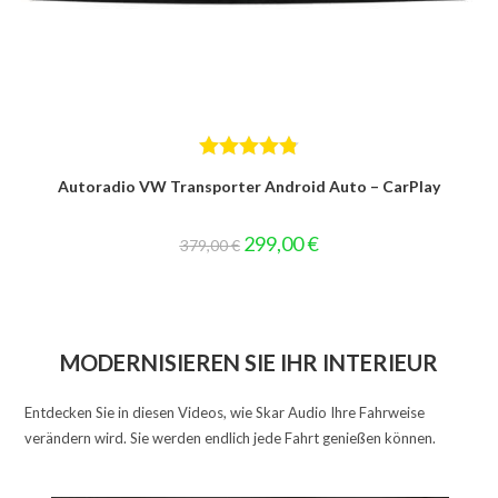
Bewertet
Autoradio VW Transporter Android Auto – CarPlay
mit
4.83
von 5
Ursprünglicher
Aktueller
299,00
€
379,00
€
Preis
Preis
war:
ist:
379,00 €
299,00 €.
MODERNISIEREN SIE IHR INTERIEUR
Entdecken Sie in diesen Videos, wie Skar Audio Ihre Fahrweise
verändern wird. Sie werden endlich jede Fahrt genießen können.