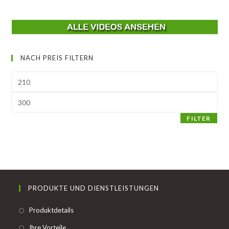
NACH PREIS FILTERN
Min.
Preis
Max.
Preis
FILTER
PRODUKTE UND DIENSTLEISTUNGEN
Opens
Produktdetails
in
Opens
Ihre Vorteile