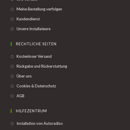
a
in
Opens
Meine Bestellung verfolgen
new
a
in
tab
Opens
Kundendienst
new
a
in
tab
Opens
Unsere Installateure
new
a
in
tab
new
a
RECHTLICHE SEITEN
tab
new
Opens
Kostenloser Versand
tab
in
Opens
Rückgabe und Rückerstattung
a
in
Opens
Über uns
new
a
in
tab
Opens
Cookies & Datenschutz
new
a
in
tab
Opens
AGB
new
a
in
tab
new
a
HILFEZENTRUM
tab
new
Opens
Installation von Autoradios
tab
in