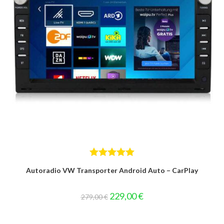
Bewertet mit
Autoradio VW Transporter Android Auto – CarPlay
5.00
von 5
Ursprünglicher
Aktueller
229,00
€
279,00
€
Preis
Preis
war:
ist:
279,00 €
229,00 €.