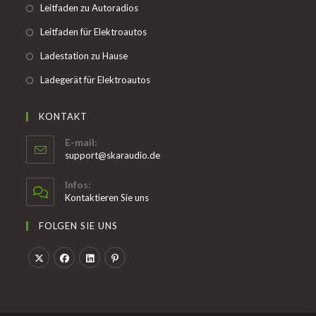
Opens
Leitfaden zu Autoradios
a
in
Opens
Leitfaden für Elektroautos
new
a
in
tab
Opens
Ladestation zu Hause
new
a
in
tab
Opens
Ladegerät für Elektroautos
new
a
in
tab
new
a
KONTAKT
tab
new
E-mail:
tab
Opens
support@skaraudio.de
in
your
Infos:
application
Kontaktieren Sie uns
FOLGEN SIE UNS
Opens
Opens
Opens
Opens
in
in
in
in
a
a
a
a