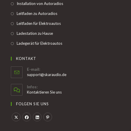
Opens
Installation von Autoradios
tab
in
Opens
Leitfaden zu Autoradios
a
in
Opens
Leitfaden für Elektroautos
new
a
in
tab
Opens
Ladestation zu Hause
new
a
in
tab
Opens
Ladegerät für Elektroautos
new
a
in
tab
new
a
KONTAKT
tab
new
E-mail:
tab
Opens
support@skaraudio.de
in
your
Infos:
application
Kontaktieren Sie uns
FOLGEN SIE UNS
Opens
Opens
Opens
Opens