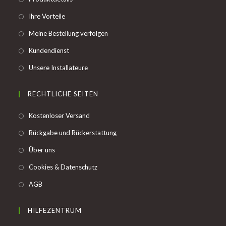
in
Opens
Ihre Vorteile
a
in
Opens
Meine Bestellung verfolgen
new
a
in
tab
Opens
Kundendienst
new
a
in
tab
Opens
Unsere Installateure
new
a
in
tab
new
a
RECHTLICHE SEITEN
tab
new
Opens
Kostenloser Versand
tab
in
Opens
Rückgabe und Rückerstattung
a
in
Opens
Über uns
new
a
in
tab
Opens
Cookies & Datenschutz
new
a
in
tab
Opens
AGB
new
a
in
tab
new
a
HILFEZENTRUM
tab
new