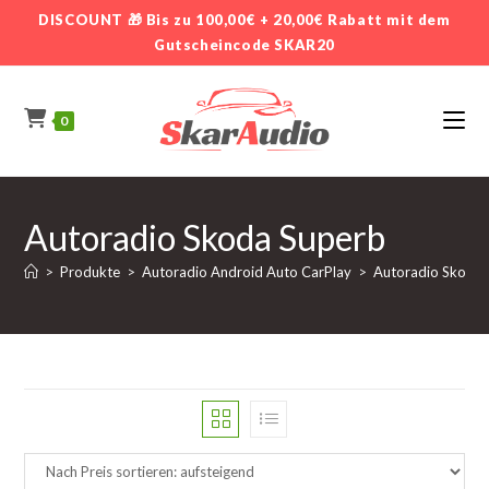
Zum
DISCOUNT 🎁 Bis zu 100,00€ + 20,00€ Rabatt mit dem
Inhalt
Gutscheincode SKAR20
springen
0
Autoradio Skoda Superb
>
Produkte
>
Autoradio Android Auto CarPlay
>
Autoradio Skoda