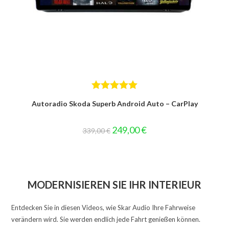
Bewertet mit
Autoradio Skoda Superb Android Auto – CarPlay
5.00
von 5
Ursprünglicher
Aktueller
249,00
€
339,00
€
Preis
Preis
war:
ist:
339,00 €
249,00 €.
MODERNISIEREN SIE IHR INTERIEUR
Entdecken Sie in diesen Videos, wie Skar Audio Ihre Fahrweise
verändern wird. Sie werden endlich jede Fahrt genießen können.