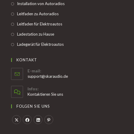
Opens
Installation von Autoradios
tab
in
Opens
Leitfaden zu Autoradios
a
in
Opens
Leitfaden für Elektroautos
new
a
in
tab
Opens
Ladestation zu Hause
new
a
in
tab
Opens
Ladegerät für Elektroautos
new
a
in
tab
new
a
KONTAKT
tab
new
E-mail:
tab
Opens
support@skaraudio.de
in
your
Infos:
application
Kontaktieren Sie uns
FOLGEN SIE UNS
Opens
Opens
Opens
Opens