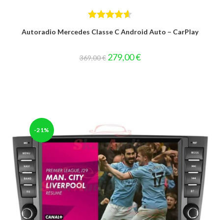
Bewertet
Autoradio Mercedes Classe C Android Auto – CarPlay
mit
4.60
von 5
Ursprünglicher
Aktueller
279,00
€
369,00
€
Preis
Preis
war:
ist:
369,00 €
279,00 €.
-21%