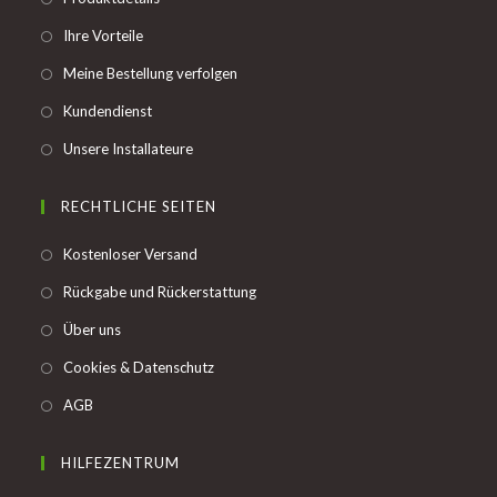
in
Opens
Ihre Vorteile
a
in
Opens
Meine Bestellung verfolgen
new
a
in
tab
Opens
Kundendienst
new
a
in
tab
Opens
Unsere Installateure
new
a
in
tab
new
a
RECHTLICHE SEITEN
tab
new
Opens
Kostenloser Versand
tab
in
Opens
Rückgabe und Rückerstattung
a
in
Opens
Über uns
new
a
in
tab
Opens
Cookies & Datenschutz
new
a
in
tab
Opens
AGB
new
a
in
tab
new
a
HILFEZENTRUM
tab
new