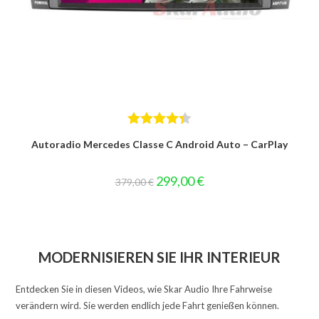
Bewertet
Autoradio Mercedes Classe C Android Auto – CarPlay
mit
4.33
von 5
Ursprünglicher
Aktueller
299,00
€
379,00
€
Preis
Preis
war:
ist:
379,00 €
299,00 €.
MODERNISIEREN SIE IHR INTERIEUR
Entdecken Sie in diesen Videos, wie Skar Audio Ihre Fahrweise
verändern wird. Sie werden endlich jede Fahrt genießen können.